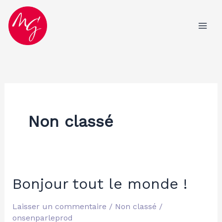
Aller
au
contenu
Non classé
Bonjour tout le monde !
Bonjour
tout
Laisser un commentaire
/
Non classé
/
le
onsenparleprod